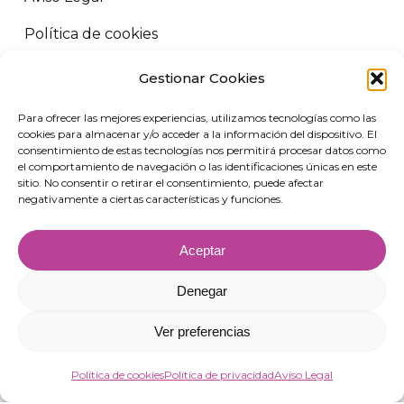
Política de cookies
Política de privacidad
Gestionar Cookies
Términos y condiciones
Para ofrecer las mejores experiencias, utilizamos tecnologías como las
cookies para almacenar y/o acceder a la información del dispositivo. El
consentimiento de estas tecnologías nos permitirá procesar datos como
ORUS LOGISTICS ©
2026
Todos los derechos reservados.
el comportamiento de navegación o las identificaciones únicas en este
VIRGIN MARKET SLU. B72458227 Camino de Adra nº5, 04700 El
sitio. No consentir o retirar el consentimiento, puede afectar
negativamente a ciertas características y funciones.
Ejido, Almería.
Aceptar
Denegar
Ver preferencias
Política de cookies
Política de privacidad
Aviso Legal