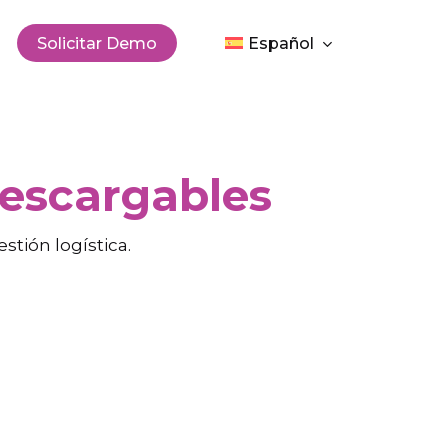
Men
Solicitar Demo
Español
descargables
stión logística.