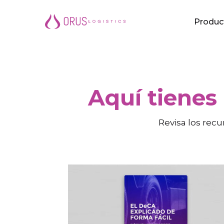
Saltar
Produc
al
contenido
principal
Aquí tienes
Revisa los recu
Guía
El
DeCA
Digital