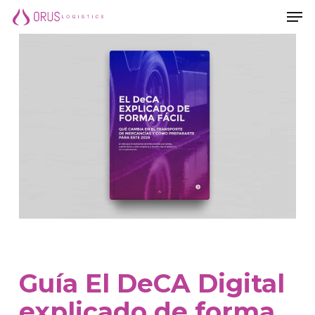
Men
Saltar
Men
al
contenido
principal
Guía El DeCA Digital
explicado de forma