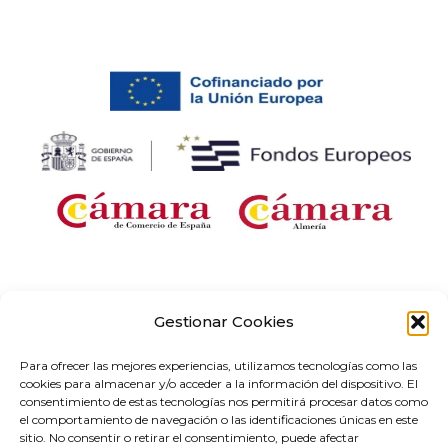
Empresa beneficiaria de una ayuda para «Desarrollo e implantación de
soluciones digitales con aplicación sectorial en el marco del proyecto «Redes de
Gestionar Cookies
Emprendimiento Digital» en Andalucía, correspondiente al Programa Redes
Territoriales de Especialización Tecnológica (RETECH). Gasto cofinanciado por el
Para ofrecer las mejores experiencias, utilizamos tecnologías como las
Plan de Recuperación, Transformación y Resiliencia, financiado por la Unión
cookies para almacenar y/o acceder a la información del dispositivo. El
Europea-Next Generation EU (C1311).
consentimiento de estas tecnologías nos permitirá procesar datos como
el comportamiento de navegación o las identificaciones únicas en este
sitio. No consentir o retirar el consentimiento, puede afectar