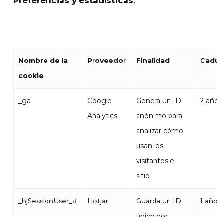
Preferencias y estadísticas:
Nombre de la
Proveedor
Finalidad
Cad
cookie
_ga
Google
Genera un ID
2 añ
Analytics
anónimo para
analizar cómo
usan los
visitantes el
sitio
_hjSessionUser_#
Hotjar
Guarda un ID
1 añ
único por