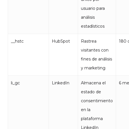
usuario para
análisis
estadísticos
__hstc
HubSpot
Rastrea
180 
visitantes con
fines de análisis
y marketing
li_gc
LinkedIn
Almacena el
6 me
estado de
consentimiento
en la
plataforma
LinkedIn