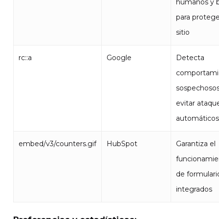
humanos y 
para protege
sitio
rc::a
Google
Detecta
comportami
sospechosos
evitar ataqu
automáticos
embed/v3/counters.gif
HubSpot
Garantiza el
funcionamie
de formulari
integrados