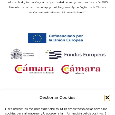
reforzar la digitalización y la competitividad de las pymes durante el año 2025
Para ello ha contado con el apoyo del Programa Pyme Digital de la Cámara
de Comercio de Almería. #EuropaSeSiente”
Empresa beneficiaria de una ayuda para «Desarrollo e implantación de
soluciones digitales con aplicación sectorial en el marco del proyecto «Redes de
Gestionar Cookies
Emprendimiento Digital» en Andalucía, correspondiente al Programa Redes
Territoriales de Especialización Tecnológica (RETECH). Gasto cofinanciado por el
Para ofrecer las mejores experiencias, utilizamos tecnologías como las
Plan de Recuperación, Transformación y Resiliencia, financiado por la Unión
cookies para almacenar y/o acceder a la información del dispositivo. El