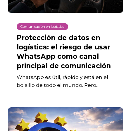
de
usar
WhatsApp
Comunicación en logística
como
Protección de datos en
canal
logística: el riesgo de usar
principal
WhatsApp como canal
de
principal de comunicación
comunicación
WhatsApp es útil, rápido y está en el
bolsillo de todo el mundo. Pero…
Orus
Logistics
obtiene