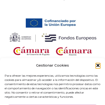
Gestionar Cookies
Empresa beneficiaria de una ayuda para «Desarrollo e implantación de
Para ofrecer las mejores experiencias, utilizamos tecnologías como las
soluciones digitales con aplicación sectorial en el marco del proyecto «Redes de
cookies para almacenar y/o acceder a la información del dispositivo. El
Emprendimiento Digital» en Andalucía, correspondiente al Programa Redes
consentimiento de estas tecnologías nos permitirá procesar datos como
Territoriales de Especialización Tecnológica (RETECH). Gasto cofinanciado por el
el comportamiento de navegación o las identificaciones únicas en este
Plan de Recuperación, Transformación y Resiliencia, financiado por la Unión
sitio. No consentir o retirar el consentimiento, puede afectar
Europea-Next Generation EU (C1311).
negativamente a ciertas características y funciones.