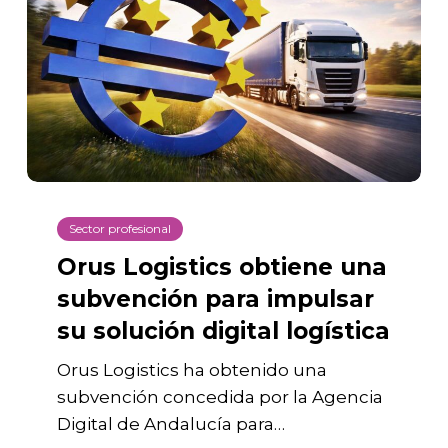
una
subvención
para
impulsar
su
solución
digital
Sector profesional
logística
Orus Logistics obtiene una
subvención para impulsar
su solución digital logística
Orus Logistics ha obtenido una
subvención concedida por la Agencia
Digital de Andalucía para…