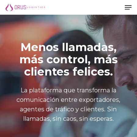
Men
Saltar
Men
al
contenido
principal
Menos llamadas,
más control, más
clientes felices.
La plataforma que transforma la
comunicación entre exportadores,
agentes de tráfico y clientes. Sin
llamadas, sin caos, sin esperas.