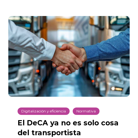
El
DeCA
ya
no
es
solo
cosa
del
transportista
Digitalización y eficiencia
Normativa
El DeCA ya no es solo cosa
del transportista