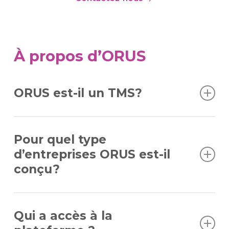
À propos d’ORUS
ORUS est-il un TMS?
Non. ORUS ne gère ni les itinéraires ni les
Pour quel type
flottes. C’est une plateforme de
d’entreprises ORUS est-il
communication logistique qui s’intègre
conçu?
facilement à votre TMS ou ERP.
Pour les entreprises de transport routier qui
Qui a accès à la
gèrent des expéditions et dont les agents de