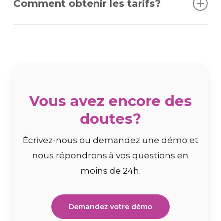
Comment obtenir les tarifs?
l’ensemble des fonctionnalités. Seul le
volume d’inscriptions actives varie.
Lors de la démonstration, nous vous
présentons une offre personnalisée en
fonction de vos besoins et de votre volume
d’utilisation.
Vous avez encore des
doutes?
Écrivez-nous ou demandez une démo et
nous répondrons à vos questions en
moins de 24h.
Demandez votre démo