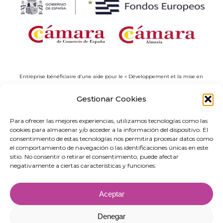
Entreprise bénéficiaire d’une aide pour le « Développement et la mise en
œuvre de solutions numériques à application sectorielle dans le cadre du
projet “Réseaux d’Entrepreneuriat Numérique” en Andalousie »,
Gestionar Cookies
correspondant au Programme des Réseaux Territoriaux de Spécialisation
Technologique (RETECH). Dépense cofinancée par le Plan de relance, de
Para ofrecer las mejores experiencias, utilizamos tecnologías como las
transformation et de résilience, financé par l’Union européenne –
cookies para almacenar y/o acceder a la información del dispositivo. El
NextGenerationEU (C1311).
consentimiento de estas tecnologías nos permitirá procesar datos como
el comportamiento de navegación o las identificaciones únicas en este
sitio. No consentir o retirar el consentimiento, puede afectar
negativamente a ciertas características y funciones.
Aceptar
Denegar