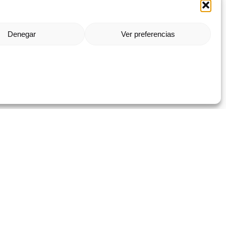
Denegar
Ver preferencias
 Dank dieser Unterstützung wurde ein Aktionsplan gestartet, um die
ma Pyme Digital der Handelskammer von Almería. #EuropaSeSiente”
‚Digitale Unternehmernetzwerke‘ in Andalusien“ erhalten hat, im
s- und Resilienzplan, finanziert von der Europäischen Union –