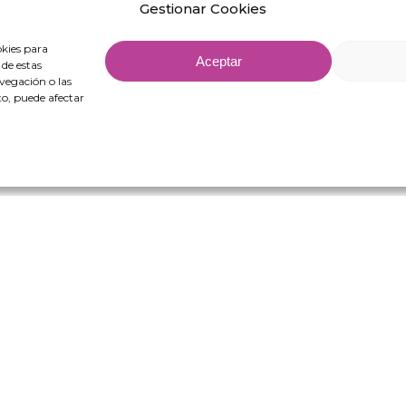
Gestionar Cookies
okies para
Aceptar
 de estas
vegación o las
nto, puede afectar
 Fördermitteln, die auf die Verbesserung der Wettbewerbsfähigkeit von KMU abzielen.
zu stärken. Hierfür erhielt das Unternehmen Unterstützung durch das Programm Progra
mentierung digitaler Lösungen mit sektorbezogener Anwendung im Rahmen des Projekts 
che Spezialisierung (RETECH). Ausgaben kofinanziert durch den Aufbau-, Transformation
NextGenerationEU (C1311).