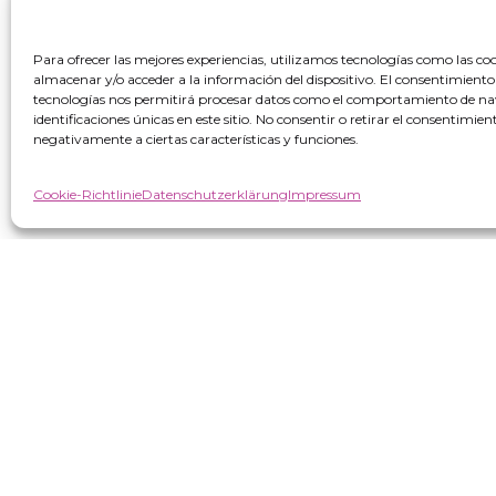
Para ofrecer las mejores experiencias, utilizamos tecnologías como las co
almacenar y/o acceder a la información del dispositivo. El consentimiento
tecnologías nos permitirá procesar datos como el comportamiento de na
identificaciones únicas en este sitio. No consentir o retirar el consentimie
negativamente a ciertas características y funciones.
“VIRGIN MARKET SOCIEDAD LIMITADA war Begünstigte von europäischen
Digitalisierung und Wettbewerbsfähigkeit der KMU im Jahr 2025 
Cookie-Richtlinie
Datenschutzerklärung
Impressum
Unternehmen, das eine Förderung für die „Entwicklung und Imple
Rahmen des Programms Territorialer Netzwerke für technologis