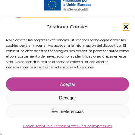
Gestionar Cookies
Para ofrecer las mejores experiencias, utilizamos tecnologías como las
cookies para almacenar y/o acceder a la información del dispositivo. El
consentimiento de estas tecnologías nos permitirá procesar datos como
el comportamiento de navegación o las identificaciones únicas en este
sitio. No consentir o retirar el consentimiento, puede afectar
“VIRGIN MARKET SOCIEDAD LIMITADA war Begünstigte von europäischen
negativamente a ciertas características y funciones.
Fördermitteln, die auf die Verbesserung der Wettbewerbsfähigkeit von KMU
abzielen. Dank dieser Unterstützung wurde ein Aktionsplan gestartet, um die
Aceptar
Digitalisierung und Wettbewerbsfähigkeit der KMU im Jahr 2025 zu stärken.
Hierfür erhielt das Unternehmen Unterstützung durch das Programm
Programa Pyme Digital der Handelskammer von Almería. #EuropaSeSiente”
Denegar
Ver preferencias
Cookie-Richtlinie
Datenschutzerklärung
Impressum