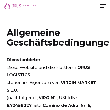
Men
Skip
Men
to
main
content
Allgemeine
Geschäftsbedingunge
Dienstanbieter.
Diese Website und die Plattform
ORUS
LOGISTICS
stehen im Eigentum von
VIRGIN MARKET
S.L.U.
(nachfolgend „
VIRGIN
“), USt-IdNr.
B72458227
, Sitz:
Camino de Adra, Nr. 5,