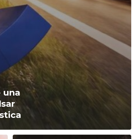
e una
lsar
stica
Adiós