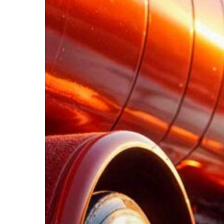
Foro
Nacional
del
Transporte
AECOC
2026