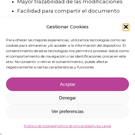
Mayor trazabilidad de las modificaciones
Facilidad para compartir el documento
con el conductor
Gestionar Cookies
Agilización de los controles mediante
código QR
Para ofrecer las mejores experiencias, utilizamos tecnologías como las
cookies para almacenar y/o acceder a la información del dispositivo. El
Integración con los sistemas de gestión
consentimiento de estas tecnologías nos permitirá procesar datos como
el comportamiento de navegación o las identificaciones únicas en este
logística
sitio. No consentir o retirar el consentimiento, puede afectar
negativamente a ciertas características y funciones.
Ventaja competitiva
Aceptar
Adaptación anticipada al nuevo marco
normativo
Denegar
Procesos documentales más ágiles
Ver preferencias
Reducción de errores administrativos
Mejor coordinación entre cargadores,
Política de cookies
Política de privacidad
Aviso Legal
transportistas y conductores