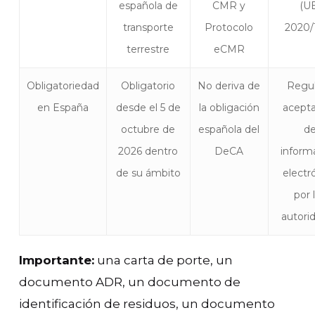
española de
CMR y
(U
transporte
Protocolo
2020/
terrestre
eCMR
Obligatoriedad
Obligatorio
No deriva de
Regul
en España
desde el 5 de
la obligación
acept
octubre de
española del
d
2026 dentro
DeCA
inform
de su ámbito
electr
por 
autori
Importante:
una carta de porte, un
documento ADR, un documento de
identificación de residuos, un documento