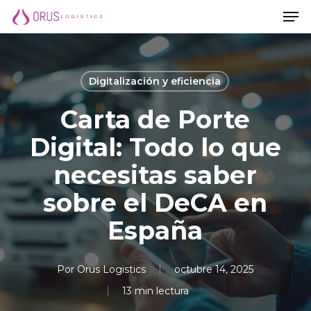
Men
Saltar
Men
al
contenido
principal
Digitalización y eficiencia
Carta de Porte
Digital: Todo lo que
necesitas saber
sobre el DeCA en
España
Por
Orus Logistics
octubre 14, 2025
13 min lectura