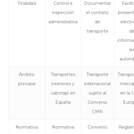
Finalidad
Control e
Documentar
Facilit
inspección
el contrato
presen
administrativa
de
electr
transporte
d
informa
la
autori
Ámbito
Transportes
Transporte
Transpo
principal
interiores y
internacional
merca
cabotaje en
sujeto al
en la 
España
Convenio
Euro
CMR
Normativa
Normativa
Convenio
Regla