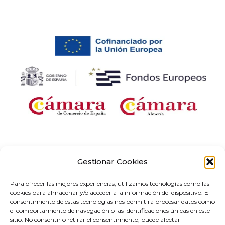
Empresa beneficiaria de una ayuda para «Desarrollo e implantación de
soluciones digitales con aplicación sectorial en el marco del proyecto «Redes de
Gestionar Cookies
Emprendimiento Digital» en Andalucía, correspondiente al Programa Redes
Territoriales de Especialización Tecnológica (RETECH). Gasto cofinanciado por el
Para ofrecer las mejores experiencias, utilizamos tecnologías como las
Plan de Recuperación, Transformación y Resiliencia, financiado por la Unión
cookies para almacenar y/o acceder a la información del dispositivo. El
Europea-Next Generation EU (C1311).
consentimiento de estas tecnologías nos permitirá procesar datos como
el comportamiento de navegación o las identificaciones únicas en este
sitio. No consentir o retirar el consentimiento, puede afectar