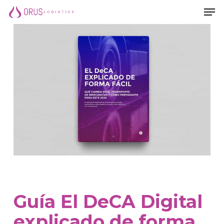
Men
Saltar
Men
al
contenido
principal
Guía El DeCA Digital
explicado de forma