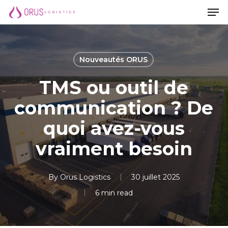
Men
Skip
Men
to
main
content
Nouveautés ORUS
TMS ou outil de
communication ? De
quoi avez-vous
vraiment besoin
By
Orus Logistics
30 juillet 2025
6 min read