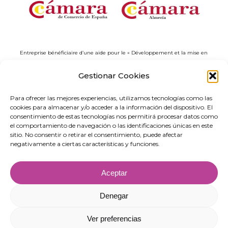
Entreprise bénéficiaire d’une aide pour le « Développement et la mise en
œuvre de solutions numériques à application sectorielle dans le cadre du
projet “Réseaux d’Entrepreneuriat Numérique” en Andalousie »,
Gestionar Cookies
correspondant au Programme des Réseaux Territoriaux de Spécialisation
Technologique (RETECH). Dépense cofinancée par le Plan de relance, de
Para ofrecer las mejores experiencias, utilizamos tecnologías como las
transformation et de résilience, financé par l’Union européenne –
cookies para almacenar y/o acceder a la información del dispositivo. El
NextGenerationEU (C1311).
consentimiento de estas tecnologías nos permitirá procesar datos como
el comportamiento de navegación o las identificaciones únicas en este
sitio. No consentir o retirar el consentimiento, puede afectar
negativamente a ciertas características y funciones.
Aceptar
Denegar
Ver preferencias