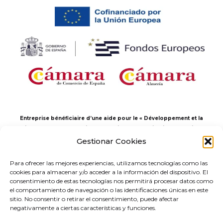
Entreprise bénéficiaire d’une aide pour le « Développement et la
mise en œuvre de solutions numériques à application sectorielle
dans le cadre du projet “Réseaux d’Entrepreneuriat Numérique” en
Gestionar Cookies
Andalousie », correspondant au Programme des Réseaux
Territoriaux de Spécialisation Technologique (RETECH). Dépense
Para ofrecer las mejores experiencias, utilizamos tecnologías como las
cofinancée par le Plan de relance, de transformation et de
cookies para almacenar y/o acceder a la información del dispositivo. El
résilience, financé par l’Union européenne – NextGenerationEU (C1311).
consentimiento de estas tecnologías nos permitirá procesar datos como
el comportamiento de navegación o las identificaciones únicas en este
sitio. No consentir o retirar el consentimiento, puede afectar
negativamente a ciertas características y funciones.