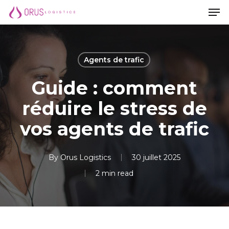
Men
Skip
Menu
to
main
content
Agents de trafic
Guide : comment
réduire le stress de
vos agents de trafic
By
Orus Logistics
30 juillet 2025
2 min read