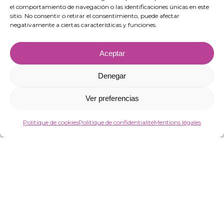
Ejido, Almería.
el comportamiento de navegación o las identificaciones únicas en este
sitio. No consentir o retirar el consentimiento, puede afectar
negativamente a ciertas características y funciones.
Aceptar
Denegar
Ver preferencias
Politique de cookies
Politique de confidentialité
Mentions légales
“VIRGIN MARKET SOCIEDAD LIMITADA a bénéficié de fonds européens visant à
améliorer la compétitivité des PME, grâce auxquels elle a lancé un plan
d’action pour renforcer la numérisation et la compétitivité des PME en 2025. À
cette fin, elle a compté sur le soutien du Programa Pyme Digital de la
Chambre de commerce d’Almería. #EuropaSeSiente”