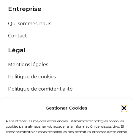
Entreprise
Qui sommes-nous
Contact
Légal
Mentions légales
Politique de cookies
Politique de confidentialité
Termes et conditions
Gestionar Cookies
ORUS LOGISTICS ©
2026
Tous droits réservés.
Para ofrecer las mejores experiencias, utilizamos tecnologías como las
VIRGIN MARKET SLU. B72458227 Camino de Adra nº5, 04700 El
cookies para almacenar y/o acceder a la información del dispositivo. El
consentimiento de estas tecnologías nos permitirá procesar datos como