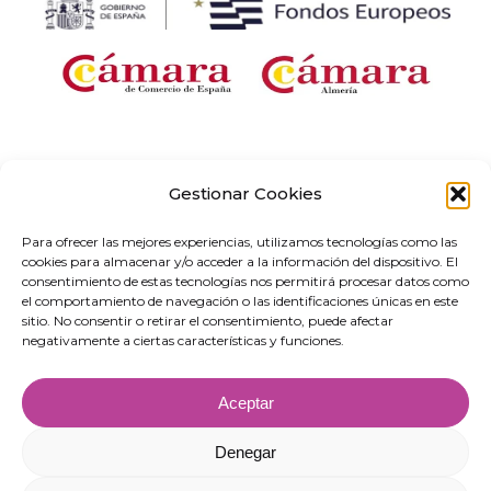
Empresa beneficiaria de una ayuda para «Desarrollo e implantación de
soluciones digitales con aplicación sectorial en el marco del proyecto «Redes de
Gestionar Cookies
Emprendimiento Digital» en Andalucía, correspondiente al Programa Redes
Territoriales de Especialización Tecnológica (RETECH). Gasto cofinanciado por el
Para ofrecer las mejores experiencias, utilizamos tecnologías como las
Plan de Recuperación, Transformación y Resiliencia, financiado por la Unión
cookies para almacenar y/o acceder a la información del dispositivo. El
Europea-Next Generation EU (C1311).
consentimiento de estas tecnologías nos permitirá procesar datos como
el comportamiento de navegación o las identificaciones únicas en este
sitio. No consentir o retirar el consentimiento, puede afectar
negativamente a ciertas características y funciones.
Aceptar
Denegar