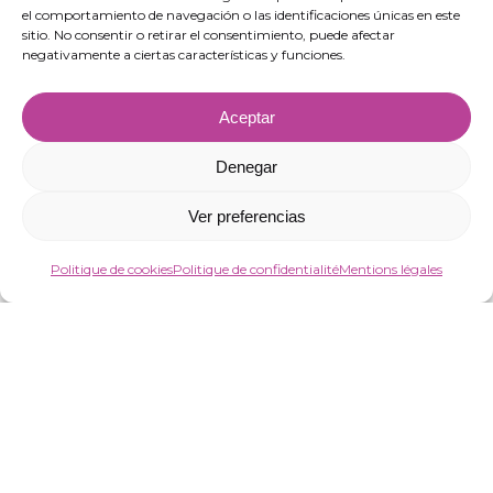
Ejido, Almería.
el comportamiento de navegación o las identificaciones únicas en este
sitio. No consentir o retirar el consentimiento, puede afectar
negativamente a ciertas características y funciones.
Aceptar
Denegar
Ver preferencias
Politique de cookies
Politique de confidentialité
Mentions légales
“VIRGIN MARKET SOCIEDAD LIMITADA a bénéficié de fonds européens visant à
améliorer la compétitivité des PME, grâce auxquels elle a lancé un plan
d’action pour renforcer la numérisation et la compétitivité des PME en 2025. À
cette fin, elle a compté sur le soutien du Programa Pyme Digital de la
Chambre de commerce d’Almería. #EuropaSeSiente”