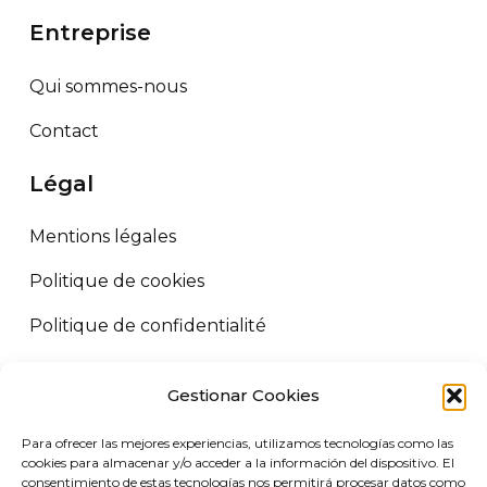
Entreprise
Qui sommes-nous
Contact
Légal
Mentions légales
Politique de cookies
Politique de confidentialité
Termes et conditions
Gestionar Cookies
ORUS LOGISTICS ©
2026
Tous droits réservés.
Para ofrecer las mejores experiencias, utilizamos tecnologías como las
VIRGIN MARKET SLU. B72458227 Camino de Adra nº5, 04700 El
cookies para almacenar y/o acceder a la información del dispositivo. El
consentimiento de estas tecnologías nos permitirá procesar datos como