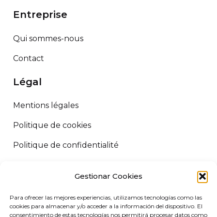
Entreprise
Qui sommes-nous
Contact
Légal
Mentions légales
Politique de cookies
Politique de confidentialité
Termes et conditions
Gestionar Cookies
ORUS LOGISTICS ©
2026
Tous droits réservés.
Para ofrecer las mejores experiencias, utilizamos tecnologías como las
VIRGIN MARKET SLU. B72458227 Camino de Adra nº5, 04700 El
cookies para almacenar y/o acceder a la información del dispositivo. El
consentimiento de estas tecnologías nos permitirá procesar datos como