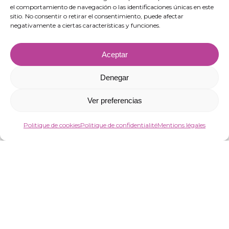
Ejido, Almería.
el comportamiento de navegación o las identificaciones únicas en este
sitio. No consentir o retirar el consentimiento, puede afectar
negativamente a ciertas características y funciones.
Aceptar
Denegar
Ver preferencias
Politique de cookies
Politique de confidentialité
Mentions légales
“VIRGIN MARKET SOCIEDAD LIMITADA a bénéficié de fonds européens visant à
améliorer la compétitivité des PME, grâce auxquels elle a lancé un plan
d’action pour renforcer la numérisation et la compétitivité des PME en 2025. À
cette fin, elle a compté sur le soutien du Programa Pyme Digital de la
Chambre de commerce d’Almería. #EuropaSeSiente”