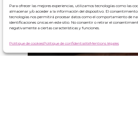
Para ofrecer las mejores experiencias, utilizamos tecnologías como las co
almacenar y/o acceder a la información del dispositivo. El consentimiento
tecnologías nos permitirá procesar datos como el comportamiento de na
identificaciones únicas en este sitio. No consentir o retirar el consentimie
negativamente a ciertas características y funciones.
Politique de cookies
Politique de confidentialité
Mentions légales
Réglementation
V16 connectée en
logistique : qu’est-ce
que c’est, qui doit
l’emporter et quand
est-elle obligatoire