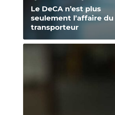
Le DeCA n’est plus
seulement l’affaire du
transporteur
V16
connectée
en
logistique
:
qu’est-
ce
que
c’est,