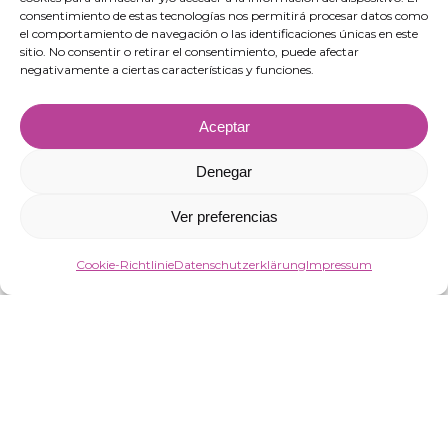
Ejido, Almería.
consentimiento de estas tecnologías nos permitirá procesar datos como
el comportamiento de navegación o las identificaciones únicas en este
sitio. No consentir o retirar el consentimiento, puede afectar
negativamente a ciertas características y funciones.
Aceptar
Denegar
Ver preferencias
Cookie-Richtlinie
Datenschutzerklärung
Impressum
“VIRGIN MARKET SOCIEDAD LIMITADA war Begünstigte von europäischen
Fördermitteln, die auf die Verbesserung der Wettbewerbsfähigkeit von KMU
abzielen. Dank dieser Unterstützung wurde ein Aktionsplan gestartet, um die
Digitalisierung und Wettbewerbsfähigkeit der KMU im Jahr 2025 zu stärken.
Hierfür erhielt das Unternehmen Unterstützung durch das Programm
Programa Pyme Digital der Handelskammer von Almería. #EuropaSeSiente”