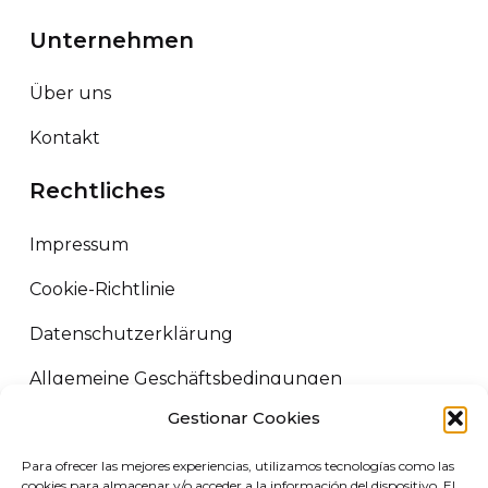
Unternehmen
Über uns
Kontakt
Rechtliches
Impressum
Cookie-Richtlinie
Datenschutzerklärung
Allgemeine Geschäftsbedingungen
Gestionar Cookies
ORUS LOGISTICS ©
2026
Todos los derechos reservados.
Para ofrecer las mejores experiencias, utilizamos tecnologías como las
VIRGIN MARKET SLU. B72458227 Camino de Adra nº5, 04700 El
cookies para almacenar y/o acceder a la información del dispositivo. El