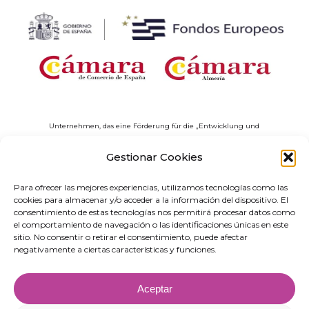
Unternehmen, das eine Förderung für die „Entwicklung und
Implementierung digitaler Lösungen mit sektorbezogener Anwendung im
Rahmen des Projekts ‚Digitale Unternehmernetzwerke‘ in Andalusien“
Gestionar Cookies
erhalten hat, im Rahmen des Programms Territorialer Netzwerke für
technologische Spezialisierung (RETECH). Ausgaben kofinanziert durch den
Para ofrecer las mejores experiencias, utilizamos tecnologías como las
Aufbau-, Transformations- und Resilienzplan, finanziert von der Europäischen
cookies para almacenar y/o acceder a la información del dispositivo. El
Union – NextGenerationEU (C1311).
consentimiento de estas tecnologías nos permitirá procesar datos como
el comportamiento de navegación o las identificaciones únicas en este
sitio. No consentir o retirar el consentimiento, puede afectar
negativamente a ciertas características y funciones.
Aceptar