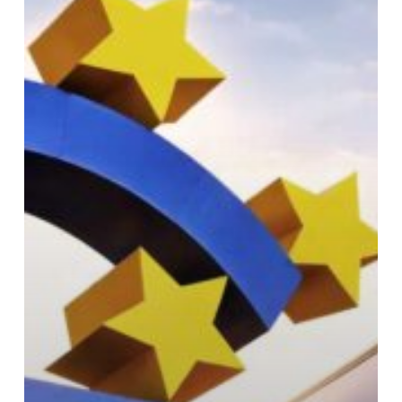
um
seine
digitale
Logistiklösung
voranzutreiben