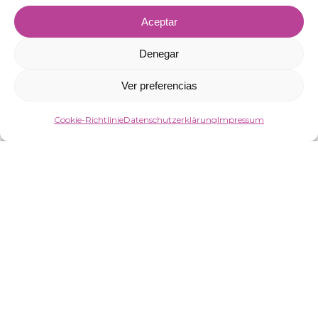
Aceptar
Denegar
Ver preferencias
Cookie-Richtlinie
Datenschutzerklärung
Impressum
Produkt
Für Geschäftsführung und Management
Für Transportkunden
Für die Disposition
Pläne und Preise
Ressourcen