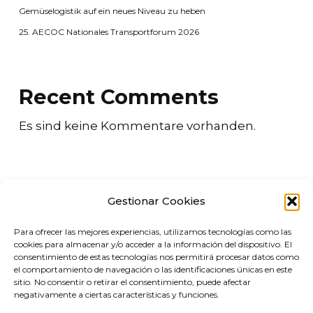
Gemüselogistik auf ein neues Niveau zu heben
25. AECOC Nationales Transportforum 2026
Recent Comments
Es sind keine Kommentare vorhanden.
Gestionar Cookies
Para ofrecer las mejores experiencias, utilizamos tecnologías como las
Reduzieren Sie Anrufe, gewinnen Sie
cookies para almacenar y/o acceder a la información del dispositivo. El
consentimiento de estas tecnologías nos permitirá procesar datos como
Sichtbarkeit und verbessern Sie das
el comportamiento de navegación o las identificaciones únicas en este
sitio. No consentir o retirar el consentimiento, puede afectar
Kundenerlebnis – mit der Logistik-
negativamente a ciertas características y funciones.
Kommunikationsplattform ORUS.